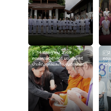
กรกฎาคม 2569
14 กรกฎาคม 2569
2
คณะเศรษฐศาสตร์ มช. ร่วมพิธี
คณะ
บำเพ็ญกุศลและทำบุญตักบาตร
ความ
อุทิศถวายเป็นพระกุศลแด่ สมเด็จ
โอก
พระเจ้าลูกเธอ เจ้าฟ้าพัชรกิติยาภา
ศึกษ
นเรนทิราเทพยวดี กรมหลวงราช
สาริณีสิริพัชร มหาวัชรราชธิดา