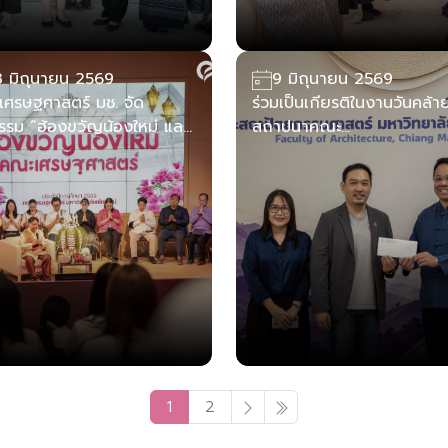
3 มิถุนายน 2569
9 มิถุนายน 2569
ศรษฐศาสตร์ มช. จัด
ร่วมเป็นเกียรติในงานวันคล้า
รรม “ฮ้องขวัญน้องใหม่ และ
สถาปนาคณะ
ัมพันธ์ ECON 69” ต้อนรับ
สถาปัตยกรรมศาสตร์
ึกษาใหม่ พร้อมปลูกฝัง
รรม ความยั่งยืน และความ
สัตย์ทางวิชาการ
1
2