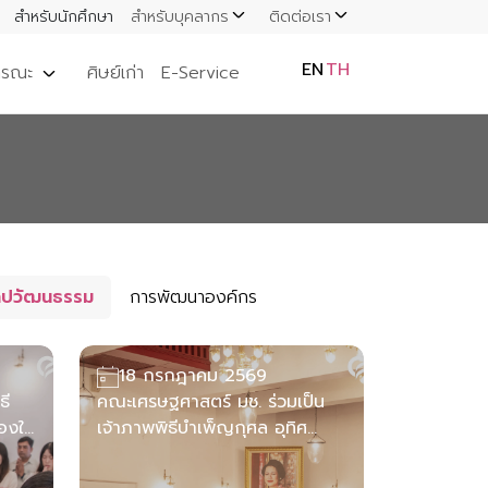
สำหรับนักศึกษา
สำหรับบุคลากร
ติดต่อเรา
EN
TH
ารณะ
ศิษย์เก่า
E-Service
ิลปวัฒนธรรม
การพัฒนาองค์กร
18 กรกฎาคม 2569
ธี
คณะเศรษฐศาสตร์ มช. ร่วมเป็น
่องใน
เจ้าภาพพิธีบำเพ็ญกุศล อุทิศ
ถวายเป็นพระราชกุศลแด่ สมเด็จ
พระนางเจ้าสิริกิติ์ พระบรมราชชนนี