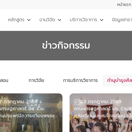
หน้าแรก
หลักสูตร
งานวิจัย
บริการวิชาการ
ข้อมูลสาธ
ข่าวกิจกรรม
รสอน
การวิจัย
การบริการวิชาการ
ทำนุบำรุงศ
7 กรกฎาคม 2569
23 กรกฎาคม 2569
ศรษฐศาสตร์ มช. ร่วม
คณะเศรษฐศาสตร์ มช. ร่วมพิ
สานประเพณีถวายเทียนพรรษา
หล่อเทียนและสมโภชเทียน เนื
ำปี 2569 ส่งเสริมคุณธรรม
วันเข้าพรรษา มหาวิทยาลัย
ำนุบำรุงศิลปวัฒนธรรม
เชียงใหม่ ประจำปี 2569