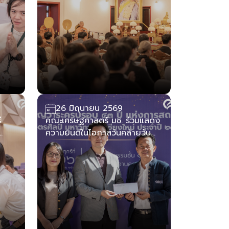
พันปีหลวง
26 มิถุนายน 2569
ี
คณะเศรษฐศาสตร์ มช. ร่วมแสดง
ความยินดีในโอกาสวันคล้ายวัน
สาน
สถาปนาครบรอบ 43 ปี คณะ
ับ
วิจิตรศิลป์ มหาวิทยาลัยเชียงใหม่