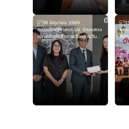
18 มิถุนายน 2569
1
คณะเศรษฐศาสตร์ มช. ร่วมแสดง
คณะเ
ความยินดีในโอกาสวันคล้ายวัน
กิจก
สถาปนาคณะสังคมศาสตร์
สานส
มหาวิทยาลัยเชียงใหม่ ประจำปี
นักศ
2569
คุณธ
ซื่อ