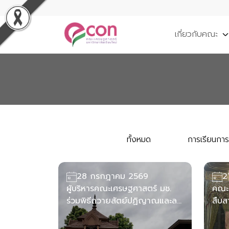
เกี่ยวกับคณะ
ทั้งหมด
การเรียนกา
28 กรกฎาคม 2569
2
ผู้บริหารคณะเศรษฐศาสตร์ มช.
คณะเ
ร่วมพิธีถวายสัตย์ปฏิญาณและลง
สืบ
นามถวายพระพรชัยมงคล เนื่องใน
ประจ
โอกาสวันเฉลิมพระชนมพรรษา 28
และท