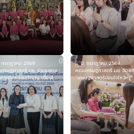
 กรกฎาคม 2569
2 กรกฎาคม 2569
เศรษฐศาสตร์ มช. ร่วมแสดง
คณะเศรษฐศาสตร์ มช. จัดพิธ
ยินดีและร่วมทำบุญ เนื่องใน
“เศรษฐศาสตร์น้อมใจไหว้ครู”
าสวันคล้ายวันสถาปนาคณะ
ประจำปีการศึกษา 2569 สืบ
าศาสตร์ ครบรอบ 58 ปี
คุณค่าความกตัญญูและต้อนร
นักศึกษาใหม่