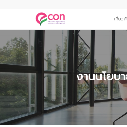
เกี่ย
งานนโยบา