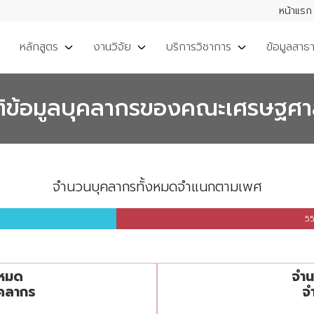
หน้าแรก
หลักสูตร
งานวิจัย
บริการวิชาการ
ข้อมูลสาธ
ติข้อมูลบุคลากรของคณะเศรษฐศา
จำนวนบุคลากรทั้งหมดจำแนกตามเพศ
55
ร
จำนวนบุคลากรทั้งหมดจำแนก
งหมด
จำน
Pie chart with 2 slices.
คลากร
จ