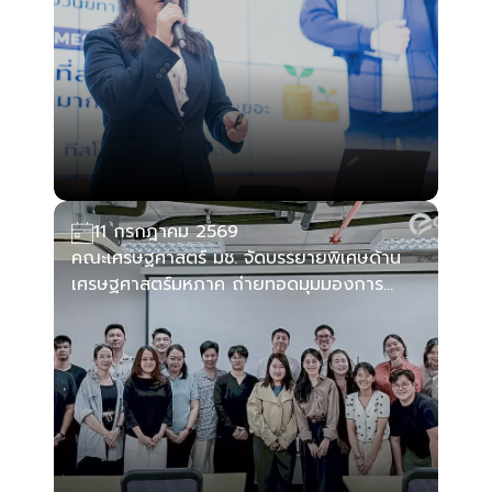
11 กรกฎาคม 2569
คณะเศรษฐศาสตร์ มช. จัดบรรยายพิเศษด้าน
เศรษฐศาสตร์มหภาค ถ่ายทอดมุมมองการ
ดำเนินธุรกิจและการตัดสินใจเชิงกลยุทธ์ภายใต้
ความไม่แน่นอนทางเศรษฐกิจ