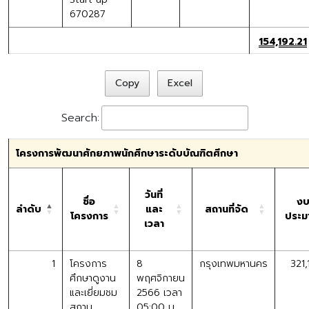
670287
154,192.21
Copy
Excel
Search:
โครงการพัฒนาศักยภาพนักศึกษาระดับบัณฑิตศึกษา
วันที่
ชื่อ
ง
ลำดับ
และ
สถานที่จัด
โครงการ
ประ
เวลา
1
โครงการ
8
กรุงเทพมหานคร
321
ศึกษาดูงาน
พฤศจิกายน
และเยี่ยมชม
2566 เวลา
สถาน
05:00 น.