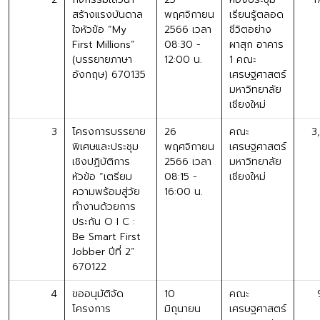
สร้างแรงบันดาล
พฤศจิกายน
เรียนรู้ตลอด
ใจหัวข้อ “My
2566 เวลา
ชีวิตอย่าง
First Millions”
08:30 -
ผาสุก อาคาร
(บรรยายภาษา
12:00 น.
1 คณะ
อังกฤษ) 670135
เศรษฐศาสตร์
มหาวิทยาลัย
เชียงใหม่
3
โครงการบรรยาย
26
คณะ
3
พิเศษและประชุม
พฤศจิกายน
เศรษฐศาสตร์
เชิงปฏิบัติการ
2566 เวลา
มหาวิทยาลัย
หัวข้อ “เตรียม
08:15 -
เชียงใหม่
ความพร้อมสู่วัย
16:00 น.
ทำงานด้วยการ
ประกัน O I C :
Be Smart First
Jobber ปีที่ 2”
670122
4
ขออนุมัติจัด
10
คณะ
โครงการ
มิถุนายน
เศรษฐศาสตร์