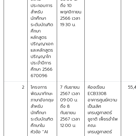
ประกอบการ
ถึง 10
สำหรับ
พฤศจิกายน
นักศึกษา
2566 เวลา
ระดับบัณฑิต
19:30 น.
ศึกษา
หลักสูตร
ปริญญาเอก
และหลักสูตร
ปริญญาโท
ประจำปีการ
ศึกษา 2566
670096
2
โครงการ
7 กันยายน
ห้องเรียน
55,
พัฒนาทักษะ
2567 เวลา
ECB3308
ภาษาอังกฤษ
09:00 น.
อาคารศูนย์ความ
สำหรับ
ถึง 8
เป็นเลิศ
นักศึกษา
กันยายน
เศรษฐศาสตร์
ระดับบัณฑิต
2567 เวลา
ชูชาติ เพ็ชรอำไพ
ศึกษาใน
12:00 น.
คณะ
หัวข้อ “AI
เศรษฐศาสตร์