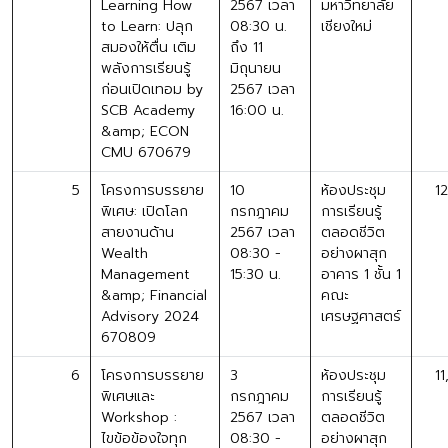
Learning How
2567 เวลา
มหาวิทยาลัย
to Learn: ปลุก
08:30 น.
เชียงใหม่
สมองให้ตื่น เติม
ถึง 11
พลังการเรียนรู้
มิถุนายน
ก่อนเปิดเทอม by
2567 เวลา
SCB Academy
16:00 น.
&amp; ECON
CMU 670679
5
โครงการบรรยาย
10
ห้องประชุม
1
พิเศษ: เปิดโลก
กรกฎาคม
การเรียนรู้
สายงานด้าน
2567 เวลา
ตลอดชีวิต
Wealth
08:30 -
อย่างผาสุก
Management
15:30 น.
อาคาร 1 ชั้น 1
&amp; Financial
คณะ
Advisory 2024
เศรษฐศาสตร์
670809
6
โครงการบรรยาย
3
ห้องประชุม
1
พิเศษและ
กรกฎาคม
การเรียนรู้
Workshop :
2567 เวลา
ตลอดชีวิต
ไขข้อข้องใจทุก
08:30 -
อย่างผาสุก