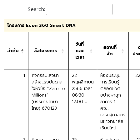
Search:
โครงการ Econ 360 Smart DNA
วันที่
สถานที่
ลำดับ
ชื่อโครงการ
และ
จัด
ปร
เวลา
1
กิจกรรมเสวนา
22
ห้องประชุม
22
สร้างแรงบันดาล
พฤศจิกายน
การเรียนรู้
ใจหัวข้อ “Zero to
2566 เวลา
ตลอดชีวิต
Millions”
08:30 -
อย่างผาสุก
(บรรยายภาษา
12:00 น.
อาคาร 1
ไทย) 670123
คณะ
เศรษฐศาสตร์
มหาวิทยาลัย
เชียงใหม่
2
กิจกรรมเสวนา
25
ห้องประชุม
1