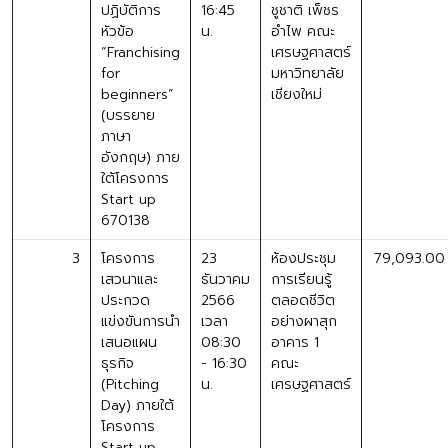
ปฏิบัติการ
16:45
ชูชาติ เพ็ชร
หัวข้อ
น.
อำไพ คณะ
“Franchising
เศรษฐศาสตร์
for
มหาวิทยาลัย
beginners”
เชียงใหม่
(บรรยาย
ภาษา
อังกฤษ) ภาย
ใต้โครงการ
Start up
670138
3
โครงการ
23
ห้องประชุม
79,093.00
เสวนาและ
ธันวาคม
การเรียนรู้
ประกวด
2566
ตลอดชีวิต
แข่งขันการนำ
เวลา
อย่างผาสุก
เสนอแผน
08:30
อาคาร 1
ธุรกิจ
- 16:30
คณะ
(Pitching
น.
เศรษฐศาสตร์
Day) ภายใต้
โครงการ
Start up