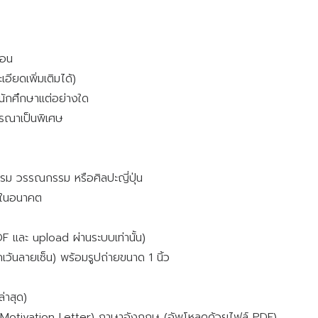
่อน
อียดเพิ่มเติมได้)
ยนักศึกษาแต่อย่างใด
ิจารณาเป็นพิเศษ
รรม วรรณกรรม หรือศิลปะญี่ปุ่น
่นในอนาคต
 และ upload ผ่านระบบเท่านั้น)
เว้นลายเซ็น) พร้อมรูปถ่ายขนาด 1 นิ้ว
่าสุด)
/Motivation Letter) ภาษาอังกฤษ (อัพโหลดด้วยไฟล์ PDF)