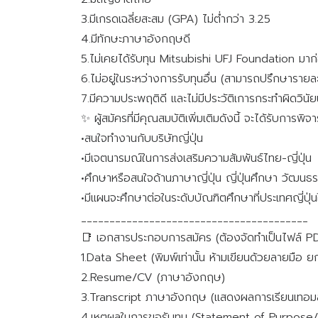
3.มีเกรดเฉลี่ยสะสม (GPA) ไม่ต่ำกว่า 3.25
4.มีทักษะภาษาอังกฤษดี
5.ไม่เคยได้รับทุน Mitsubishi UFJ Foundation มาก
6.ไม่อยู่ในระหว่างการรับทุนอื่น (สามารถปรึกษารายละเ
7.มีความประพฤติดี และไม่มีประวัติเการกระทำผิดวินั
✨ ผู้สมัครที่มีคุณสมบัติเพิ่มเติมดังนี้ จะได้รับการพ
•สนใจทำงานกับบริษัทญี่ปุ่น
•มีเจตนารมณ์ในการส่งเสริมความสัมพันธ์ไทย-ญี่ปุ่น
•ศึกษาหรือสนใจด้านภาษาญี่ปุ่น ญี่ปุ่นศึกษา วัฒนธ
•มีแผนจะศึกษาต่อในระดับบัณฑิตศึกษาที่ประเทศญี่ปุ
________________________________________
📑 เอกสารประกอบการสมัคร (ต้องจัดทำเป็นไฟล์ PDF
1.Data Sheet (พิมพ์เท่านั้น ห้ามเขียนด้วยลายมือ ยก
2.Resume/CV (ภาษาอังกฤษ)
3.Transcript ภาษาอังกฤษ (แสดงผลการเรียนเทอมล
4.เหตุผลในการขอรับทุน (Statement of Purpose